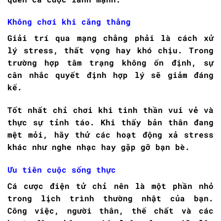
Không chơi khi căng thẳng
Giải trí qua mạng chẳng phải là cách xử
lý stress, thất vọng hay khó chịu. Trong
trường hợp tâm trạng không ổn định, sự
cân nhắc quyết định hợp lý sẽ giảm đáng
kể.
Tốt nhất chỉ chơi khi tinh thần vui vẻ và
thực sự tỉnh táo. Khi thấy bản thân đang
mệt mỏi, hãy thử các hoạt động xả stress
khác như nghe nhạc hay gặp gỡ bạn bè.
Ưu tiên cuộc sống thực
Cá cược điện tử chỉ nên là một phần nhỏ
trong lịch trình thường nhật của bạn.
Công việc, người thân, thể chất và các