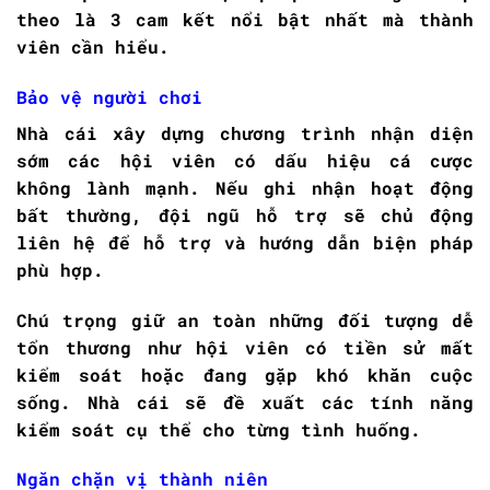
theo là 3 cam kết nổi bật nhất mà thành
viên cần hiểu.
Bảo vệ người chơi
Nhà cái xây dựng chương trình nhận diện
sớm các hội viên có dấu hiệu cá cược
không lành mạnh. Nếu ghi nhận hoạt động
bất thường, đội ngũ hỗ trợ sẽ chủ động
liên hệ để hỗ trợ và hướng dẫn biện pháp
phù hợp.
Chú trọng giữ an toàn những đối tượng dễ
tổn thương như hội viên có tiền sử mất
kiểm soát hoặc đang gặp khó khăn cuộc
sống. Nhà cái sẽ đề xuất các tính năng
kiểm soát cụ thể cho từng tình huống.
Ngăn chặn vị thành niên