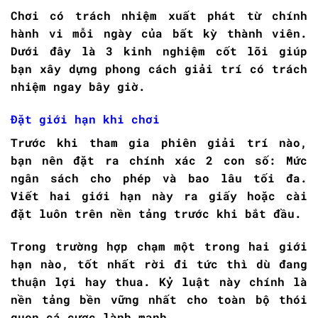
Chơi có trách nhiệm
xuất phát từ chính
hành vi mỗi ngày của bất kỳ thành viên.
Dưới đây là 3 kinh nghiệm cốt lõi giúp
bạn xây dựng phong cách giải trí có trách
nhiệm ngay bây giờ.
Đặt giới hạn khi chơi
Trước khi tham gia phiên giải trí nào,
bạn nên đặt ra chính xác 2 con số: Mức
ngân sách cho phép và bao lâu tối đa.
Viết hai giới hạn này ra giấy hoặc cài
đặt luôn trên nền tảng trước khi bắt đầu.
Trong trường hợp chạm một trong hai giới
hạn nào, tốt nhất rời đi tức thì dù đang
thuận lợi hay thua. Kỷ luật này chính là
nền tảng bền vững nhất cho toàn bộ thói
quen cá cược lành mạnh.