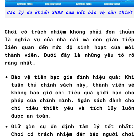
Các lý do khiến XN88 cam kết bảo vệ cần thiết
Chơi có trách nhiệm
không phải đơn thuần
là nghĩa vụ của nhà cái mà còn gián tiếp
liên quan đến mức độ sinh hoạt của mỗi
thành viên. Dưới đây là những yếu tố rõ
ràng nhất.
Bảo vệ tiền bạc gia đình hiệu quả: Khi
tuân thủ chính sách này, thành viên sẽ
không bao giờ chi tiêu quá giới hạn cho
phép của chính mình. Ngân sách dành cho
chi tiêu thiết yếu và tích lũy luôn
được an toàn.
Giữ gìn sự ổn định tâm lý tốt nhất:
Chơi có trách nhiệm
đảm bảo người chơi