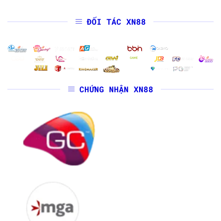
ĐỐI TÁC XN88
CHỨNG NHẬN XN88