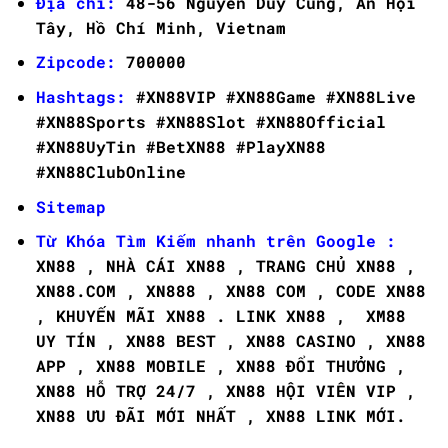
Địa chỉ:
48-56 Nguyễn Duy Cung, An Hội
Tây, Hồ Chí Minh, Vietnam
Zipcode:
700000
Hashtags:
#XN88VIP #XN88Game #XN88Live
#XN88Sports #XN88Slot #XN88Official
#XN88UyTin #BetXN88 #PlayXN88
#XN88ClubOnline
Sitemap
Từ Khóa Tìm Kiếm nhanh trên Google :
XN88 , NHÀ CÁI XN88 , TRANG CHỦ XN88 ,
XN88.COM , XN888 , XN88 COM , CODE XN88
, KHUYẾN MÃI XN88 . LINK XN88 , XM88
UY TÍN , XN88 BEST , XN88 CASINO , XN88
APP , XN88 MOBILE , XN88 ĐỔI THƯỞNG ,
XN88 HỖ TRỢ 24/7 , XN88 HỘI VIÊN VIP ,
XN88 ƯU ĐÃI MỚI NHẤT , XN88 LINK MỚI.