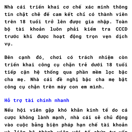
Nhà cái triển khai cơ chế xác minh thông
tin chặt chẽ để cam kết chỉ có thành viên
trên 18 tuổi trở lên được gia nhập. Toàn
bộ tài khoản luôn phải kiểm tra CCCD
trước khi được hoạt động trọn vẹn dịch
vụ.
Bên cạnh đó,
chơi có trách nhiệm
còn
triển khai công cụ chặn trẻ dưới 18 tuổi
tiếp cận hệ thống qua phần mềm lọc bậc
cha mẹ. Nhà cái đề nghị bậc cha mẹ bật
công cụ chặn trên máy con em mình.
Hỗ trợ tài chính nhanh
Nếu hội viên gặp khó khăn kinh tế do cá
cược không lành mạnh, nhà cái sẽ chủ động
vào cuộc bằng biện pháp hạn chế tài khoản
và liên hệ thành viên với tổ chức tư vấn