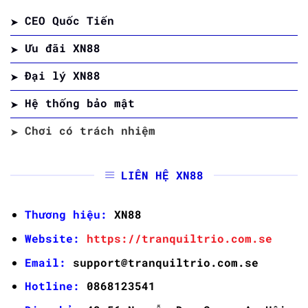
CEO Quốc Tiến
Ưu đãi XN88
Đại lý XN88
Hệ thống bảo mật
Chơi có trách nhiệm
LIÊN HỆ XN88
Thương hiệu:
XN88
Website:
https://tranquiltrio.com.se
Email:
support@tranquiltrio.com.se
Hotline:
0868123541