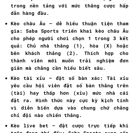
trong nền tảng với mức thắng cược hấp
dẫn hàng đầu.
Kèo châu Âu – dễ hiểu thuận tiện tham
gia:
Saba Sports
triển khai kèo châu Âu
cho phép người chơi chọn 1 trong 3 kết
quả: Chủ nhà thắng (1), hòa (X) hoặc
bên khách thắng (2). Thích hợp cho
thành viên mới muốn trải nghiệm đơn
giản mà chẳng cần hiểu biết sâu.
Kèo tài xỉu – đặt số bàn xác: Tài xỉu
yêu cầu hội viên đặt số bàn thắng trên
(tài) hay thấp hơn (xỉu) mức nhà cái
đặt ra. Hình thức này cực kỳ kịch tính
vì diễn biến dựa vào chung chứ chẳng
chỉ đội nào chiến thắng.
Kèo live bet – đặt cược trực tiếp khi
trận đang thi đấu:
Saba Sports
cung cấp