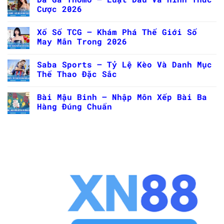
Cược 2026
Xổ Số TCG – Khám Phá Thế Giới Số
May Mắn Trong 2026
Saba Sports – Tỷ Lệ Kèo Và Danh Mục
Thể Thao Đặc Sắc
Bài Mậu Binh – Nhập Môn Xếp Bài Ba
Hàng Đúng Chuẩn