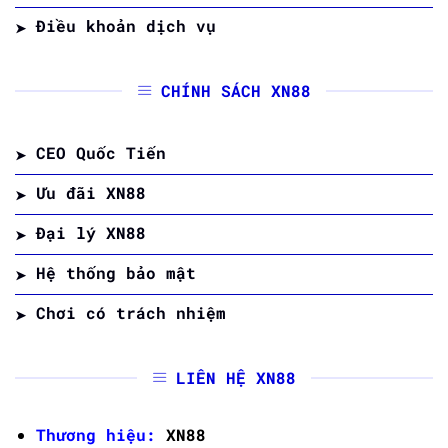
Điều khoản dịch vụ
CHÍNH SÁCH XN88
CEO Quốc Tiến
Ưu đãi XN88
Đại lý XN88
Hệ thống bảo mật
Chơi có trách nhiệm
LIÊN HỆ XN88
Thương hiệu:
XN88