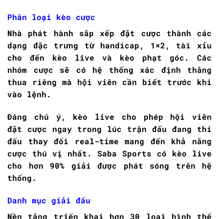
Phân loại kèo cược
Nhà phát hành sắp xếp đặt cược thành các
dạng đặc trưng từ handicap, 1×2, tài xỉu
cho đến kèo live và kèo phạt góc. Các
nhóm cược sẽ có hệ thống xác định thắng
thua riêng mà hội viên cần biết trước khi
vào lệnh.
Đáng chú ý, kèo live cho phép hội viên
đặt cược ngay trong lúc trận đấu đang thi
đấu thay đổi real-time mang đến khả năng
cược thú vị nhất.
Saba Sports
có kèo live
cho hơn 90% giải được phát sóng trên hệ
thống.
Danh mục giải đấu
Nền tảng triển khai hơn 30 loại hình thể