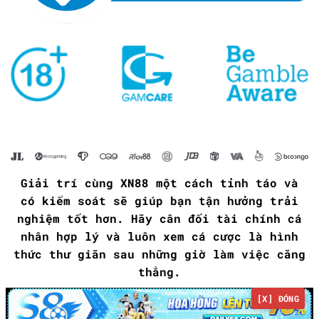
Giải trí cùng XN88 một cách tỉnh táo và
có kiểm soát sẽ giúp bạn tận hưởng trải
nghiệm tốt hơn. Hãy cân đối tài chính cá
nhân hợp lý và luôn xem cá cược là hình
thức thư giãn sau những giờ làm việc căng
thẳng.
[X] ĐÓNG