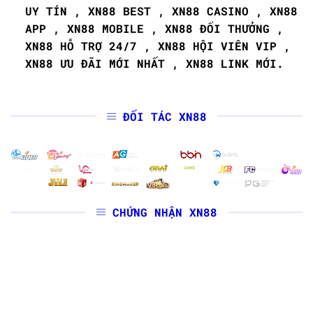
UY TÍN , XN88 BEST , XN88 CASINO , XN88
APP , XN88 MOBILE , XN88 ĐỔI THƯỞNG ,
XN88 HỖ TRỢ 24/7 , XN88 HỘI VIÊN VIP ,
XN88 ƯU ĐÃI MỚI NHẤT , XN88 LINK MỚI.
ĐỐI TÁC XN88
CHỨNG NHẬN XN88