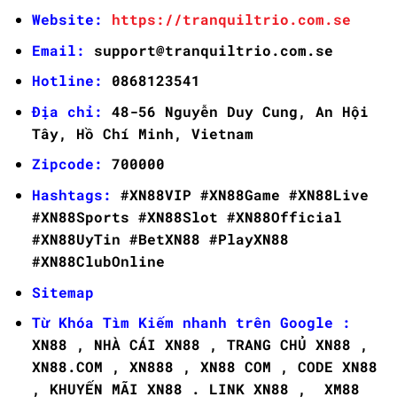
Website:
https://tranquiltrio.com.se
Email:
support@tranquiltrio.com.se
Hotline:
0868123541
Địa chỉ:
48-56 Nguyễn Duy Cung, An Hội
Tây, Hồ Chí Minh, Vietnam
Zipcode:
700000
Hashtags:
#XN88VIP #XN88Game #XN88Live
#XN88Sports #XN88Slot #XN88Official
#XN88UyTin #BetXN88 #PlayXN88
#XN88ClubOnline
Sitemap
Từ Khóa Tìm Kiếm nhanh trên Google :
XN88 , NHÀ CÁI XN88 , TRANG CHỦ XN88 ,
XN88.COM , XN888 , XN88 COM , CODE XN88
, KHUYẾN MÃI XN88 . LINK XN88 , XM88